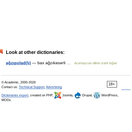
Look at other dictionaries:
ağzıpolad(lı)
— bax ağzıkəsərli …
Azərbaycan dilinin izahlı lüğəti
© Academic, 2000-2026
18+
Contact us:
Technical Support
,
Advertising
Dictionaries export
, created on PHP,
Joomla,
Drupal,
WordPress,
MODx.