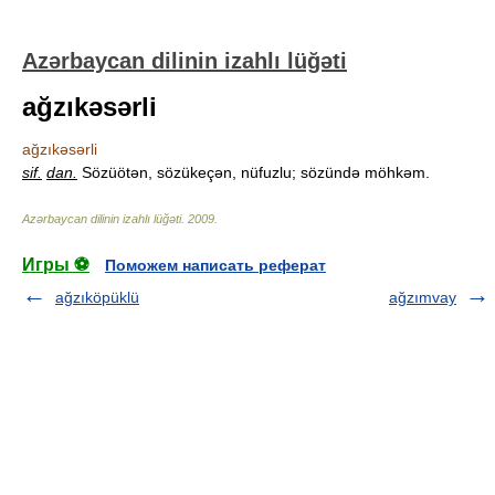
Azərbaycan dilinin izahlı lüğəti
ağzıkəsərli
ağzıkəsərli
sif.
dan.
Sözüötən, sözükeçən, nüfuzlu; sözündə möhkəm.
Azərbaycan dilinin izahlı lüğəti
.
2009
.
Игры ⚽
Поможем написать реферат
ağzıköpüklü
ağzımvay