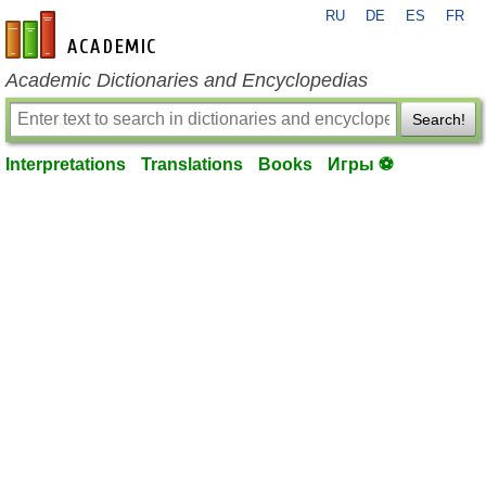
RU
DE
ES
FR
en-academic.com
Academic Dictionaries and Encyclopedias
Search!
Interpretations
Translations
Books
Игры ⚽